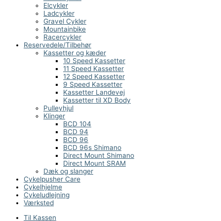
Elcykler
Ladcykler
Gravel Cykler
Mountainbike
Racercykler
Reservedele/Tilbehør
Kassetter og kæder
10 Speed Kassetter
11 Speed Kassetter
12 Speed Kassetter
9 Speed Kassetter
Kassetter Landevej
Kassetter til XD Body
Pulleyhjul
Klinger
BCD 104
BCD 94
BCD 96
BCD 96s Shimano
Direct Mount Shimano
Direct Mount SRAM
Dæk og slanger
Cykelpusher Care
Cykelhjelme
Cykeludlejning
Værksted
Til Kassen