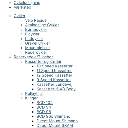
Cykeludlejning
Værksted
Cykler
Vélo Rapide
Almindelige Cykler
Børnecykler
Elcykler
Ladcykler
Gravel Cykler
Mountainbike
Racercykler
Reservedele/Tilbehør
Kassetter og kæder
10 Speed Kassetter
11 Speed Kassetter
12 Speed Kassetter
9 Speed Kassetter
Kassetter Landevej
Kassetter til XD Body
Pulleyhjul
Klinger
BCD 104
BCD 94
BCD 96
BCD 96s Shimano
Direct Mount Shimano
Direct Mount SRAM