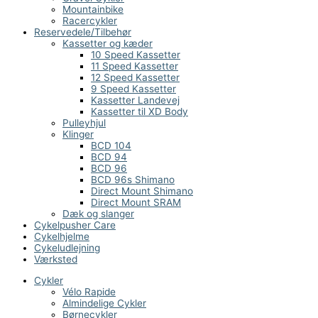
Mountainbike
Racercykler
Reservedele/Tilbehør
Kassetter og kæder
10 Speed Kassetter
11 Speed Kassetter
12 Speed Kassetter
9 Speed Kassetter
Kassetter Landevej
Kassetter til XD Body
Pulleyhjul
Klinger
BCD 104
BCD 94
BCD 96
BCD 96s Shimano
Direct Mount Shimano
Direct Mount SRAM
Dæk og slanger
Cykelpusher Care
Cykelhjelme
Cykeludlejning
Værksted
Cykler
Vélo Rapide
Almindelige Cykler
Børnecykler