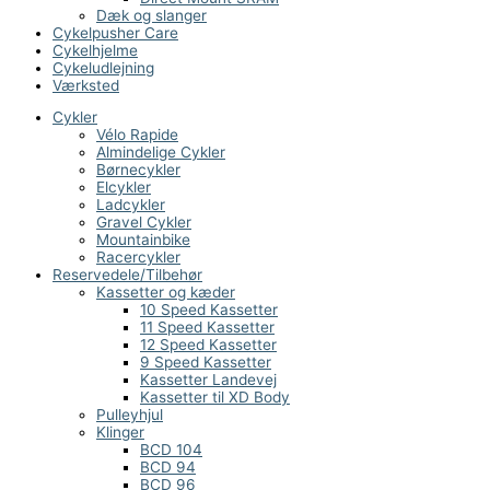
Dæk og slanger
Cykelpusher Care
Cykelhjelme
Cykeludlejning
Værksted
Cykler
Vélo Rapide
Almindelige Cykler
Børnecykler
Elcykler
Ladcykler
Gravel Cykler
Mountainbike
Racercykler
Reservedele/Tilbehør
Kassetter og kæder
10 Speed Kassetter
11 Speed Kassetter
12 Speed Kassetter
9 Speed Kassetter
Kassetter Landevej
Kassetter til XD Body
Pulleyhjul
Klinger
BCD 104
BCD 94
BCD 96