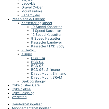
Ladcykler
Gravel Cykler
Mountainbike
Racercykler
Reservedele/Tilbehør
Kassetter og kæder
10 Speed Kassetter
11 Speed Kassetter
12 Speed Kassetter
9 Speed Kassetter
Kassetter Landevej
Kassetter til XD Body
Pulleyhjul
Klinger
BCD 104
BCD 94
BCD 96
BCD 96s Shimano
Direct Mount Shimano
Direct Mount SRAM
Dæk og slanger
Cykelpusher Care
Cykelhjelme
Cykeludlejning
Værksted
Handelsbetingelser
Abonnementsbetingelser