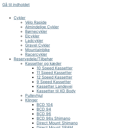
Gå til indholdet
Cykler
Vélo Rapide
Almindelige Cykler
Børnecykler
Elcykler
Ladcykler
Gravel Cykler
Mountainbike
Racercykler
Reservedele/Tilbehør
Kassetter og kæder
10 Speed Kassetter
11 Speed Kassetter
12 Speed Kassetter
9 Speed Kassetter
Kassetter Landevej
Kassetter til XD Body
Pulleyhjul
Klinger
BCD 104
BCD 94
BCD 96
BCD 96s Shimano
Direct Mount Shimano
Direct Mount SRAM