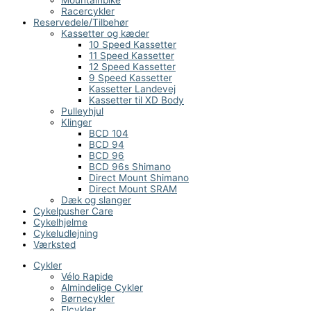
Mountainbike
Racercykler
Reservedele/Tilbehør
Kassetter og kæder
10 Speed Kassetter
11 Speed Kassetter
12 Speed Kassetter
9 Speed Kassetter
Kassetter Landevej
Kassetter til XD Body
Pulleyhjul
Klinger
BCD 104
BCD 94
BCD 96
BCD 96s Shimano
Direct Mount Shimano
Direct Mount SRAM
Dæk og slanger
Cykelpusher Care
Cykelhjelme
Cykeludlejning
Værksted
Cykler
Vélo Rapide
Almindelige Cykler
Børnecykler
Elcykler