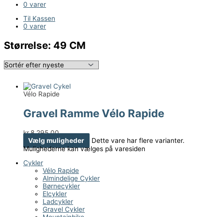
0 varer
Til Kassen
0 varer
Størrelse: 49 CM
Vélo Rapide
Gravel Ramme Vélo Rapide
kr.
8.295,00
Vælg muligheder
Dette vare har flere varianter.
Mulighederne kan vælges på varesiden
Cykler
Vélo Rapide
Almindelige Cykler
Børnecykler
Elcykler
Ladcykler
Gravel Cykler