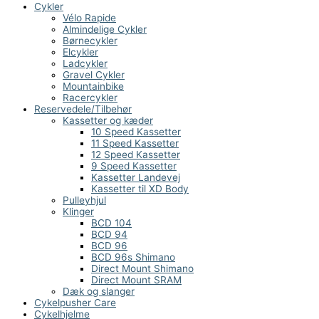
Cykler
Vélo Rapide
Almindelige Cykler
Børnecykler
Elcykler
Ladcykler
Gravel Cykler
Mountainbike
Racercykler
Reservedele/Tilbehør
Kassetter og kæder
10 Speed Kassetter
11 Speed Kassetter
12 Speed Kassetter
9 Speed Kassetter
Kassetter Landevej
Kassetter til XD Body
Pulleyhjul
Klinger
BCD 104
BCD 94
BCD 96
BCD 96s Shimano
Direct Mount Shimano
Direct Mount SRAM
Dæk og slanger
Cykelpusher Care
Cykelhjelme