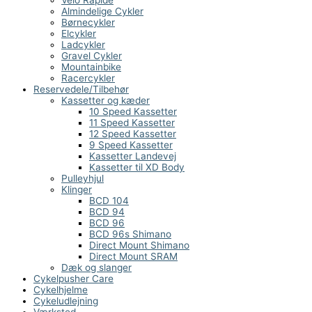
Vélo Rapide
Almindelige Cykler
Børnecykler
Elcykler
Ladcykler
Gravel Cykler
Mountainbike
Racercykler
Reservedele/Tilbehør
Kassetter og kæder
10 Speed Kassetter
11 Speed Kassetter
12 Speed Kassetter
9 Speed Kassetter
Kassetter Landevej
Kassetter til XD Body
Pulleyhjul
Klinger
BCD 104
BCD 94
BCD 96
BCD 96s Shimano
Direct Mount Shimano
Direct Mount SRAM
Dæk og slanger
Cykelpusher Care
Cykelhjelme
Cykeludlejning