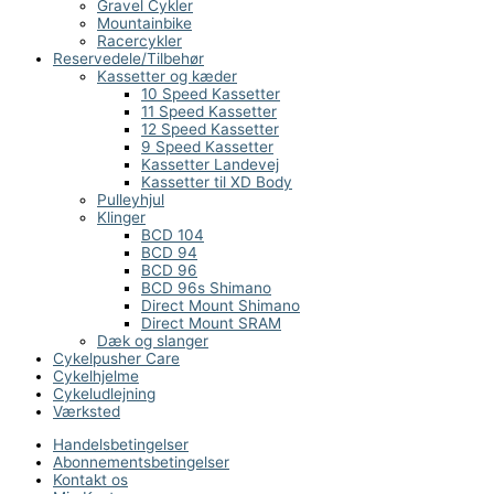
Gravel Cykler
Mountainbike
Racercykler
Reservedele/Tilbehør
Kassetter og kæder
10 Speed Kassetter
11 Speed Kassetter
12 Speed Kassetter
9 Speed Kassetter
Kassetter Landevej
Kassetter til XD Body
Pulleyhjul
Klinger
BCD 104
BCD 94
BCD 96
BCD 96s Shimano
Direct Mount Shimano
Direct Mount SRAM
Dæk og slanger
Cykelpusher Care
Cykelhjelme
Cykeludlejning
Værksted
Handelsbetingelser
Abonnementsbetingelser
Kontakt os