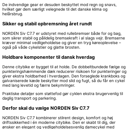
De indvendige gear er desuden beskyttet mod regn og snavs,
hvilket gør dem særligt velegnede til det danske klima og
helårsbrug.
Sikker og stabil opbremsning året rundt
NORDEN Siv C7.7 er udstyret med rullebremser både for og bag,
som sikrer stabil og pålidelig bremsekraft i al slags vejr. Bremserne
kræver minimal vedligeholdelse og giver en tryg køreoplevelse –
også på våde cykelstier og glatte brosten.
Holdbare komponenter til dansk hverdag
Denne citybike er bygget til at holde. De dobbeltbundede fælge og
punkteringshæmmende dæk reducerer risikoen for punkteringer og
giver ekstra holdbarhed i hverdagen. Den forseglede krankboks og
galvaniserede kæde beskytter mod slid og fugt, så du får en cykel
med lang levetid og færre bekymringer.
Praktiske detaljer som støttefod gør cyklen ekstra brugervenlig til
daglig transport og parkering.
Derfor skal du vælge NORDEN Siv C7.7
NORDEN Siv C7.7 kombinerer stilrent design, komfort og høj
driftssikkerhed i én moderne citybike. Den er skabt til dig, der
ønsker en elegant og vedligeholdelsesvenlig damecykel med