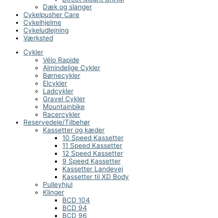
Dæk og slanger
Cykelpusher Care
Cykelhjelme
Cykeludlejning
Værksted
Cykler
Vélo Rapide
Almindelige Cykler
Børnecykler
Elcykler
Ladcykler
Gravel Cykler
Mountainbike
Racercykler
Reservedele/Tilbehør
Kassetter og kæder
10 Speed Kassetter
11 Speed Kassetter
12 Speed Kassetter
9 Speed Kassetter
Kassetter Landevej
Kassetter til XD Body
Pulleyhjul
Klinger
BCD 104
BCD 94
BCD 96