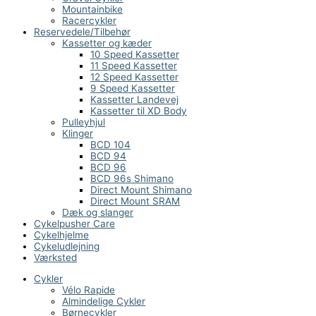
Mountainbike
Racercykler
Reservedele/Tilbehør
Kassetter og kæder
10 Speed Kassetter
11 Speed Kassetter
12 Speed Kassetter
9 Speed Kassetter
Kassetter Landevej
Kassetter til XD Body
Pulleyhjul
Klinger
BCD 104
BCD 94
BCD 96
BCD 96s Shimano
Direct Mount Shimano
Direct Mount SRAM
Dæk og slanger
Cykelpusher Care
Cykelhjelme
Cykeludlejning
Værksted
Cykler
Vélo Rapide
Almindelige Cykler
Børnecykler