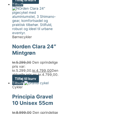
Tilbud!
Børnecykler
Norden Clara 24″
Mintgrøn
kr.
5.299,00
Den oprindelige
pris var:
kr.5.299,00.
kr.
4.799,00
Den
aktuelle pris er: kr.4.799,00.
Tilføj til kurv
Tilbud!
Cykler
Principia Gravel
10 Unisex 55cm
kr.
8.999,00
Den oprindelige