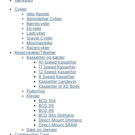
Værksted
Cykler
Vélo Rapide
Almindelige Cykler
Børnecykler
Elcykler
Ladcykler
Gravel Cykler
Mountainbike
Racercykler
Reservedele/Tilbehør
Kassetter og kæder
10 Speed Kassetter
11 Speed Kassetter
12 Speed Kassetter
9 Speed Kassetter
Kassetter Landevej
Kassetter til XD Body
Pulleyhjul
Klinger
BCD 104
BCD 94
BCD 96
BCD 96s Shimano
Direct Mount Shimano
Direct Mount SRAM
Dæk og slanger
Cykelpusher Care