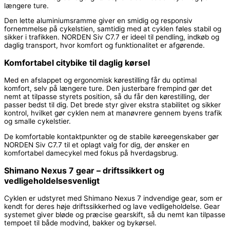
længere ture.
Den lette aluminiumsramme giver en smidig og responsiv
fornemmelse på cykelstien, samtidig med at cyklen føles stabil og
sikker i trafikken. NORDEN Siv C7.7 er ideel til pendling, indkøb og
daglig transport, hvor komfort og funktionalitet er afgørende.
Komfortabel citybike til daglig kørsel
Med en afslappet og ergonomisk kørestilling får du optimal
komfort, selv på længere ture. Den justerbare frempind gør det
nemt at tilpasse styrets position, så du får den kørestilling, der
passer bedst til dig. Det brede styr giver ekstra stabilitet og sikker
kontrol, hvilket gør cyklen nem at manøvrere gennem byens trafik
og smalle cykelstier.
De komfortable kontaktpunkter og de stabile køreegenskaber gør
NORDEN Siv C7.7 til et oplagt valg for dig, der ønsker en
komfortabel damecykel med fokus på hverdagsbrug.
Shimano Nexus 7 gear – driftssikkert og
vedligeholdelsesvenligt
Cyklen er udstyret med Shimano Nexus 7 indvendige gear, som er
kendt for deres høje driftssikkerhed og lave vedligeholdelse. Gear
systemet giver bløde og præcise gearskift, så du nemt kan tilpasse
tempoet til både modvind, bakker og bykørsel.