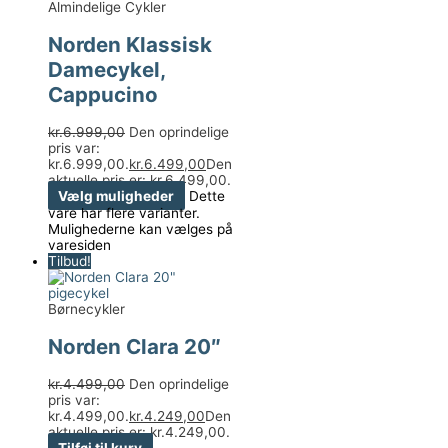
Almindelige Cykler
Norden Klassisk
Damecykel,
Cappucino
kr.
6.999,00
Den oprindelige
pris var:
kr.6.999,00.
kr.
6.499,00
Den
aktuelle pris er: kr.6.499,00.
Vælg muligheder
Dette
vare har flere varianter.
Mulighederne kan vælges på
varesiden
Tilbud!
Børnecykler
Norden Clara 20″
kr.
4.499,00
Den oprindelige
pris var:
kr.4.499,00.
kr.
4.249,00
Den
aktuelle pris er: kr.4.249,00.
Tilføj til kurv