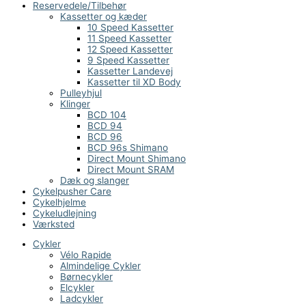
Reservedele/Tilbehør
Kassetter og kæder
10 Speed Kassetter
11 Speed Kassetter
12 Speed Kassetter
9 Speed Kassetter
Kassetter Landevej
Kassetter til XD Body
Pulleyhjul
Klinger
BCD 104
BCD 94
BCD 96
BCD 96s Shimano
Direct Mount Shimano
Direct Mount SRAM
Dæk og slanger
Cykelpusher Care
Cykelhjelme
Cykeludlejning
Værksted
Cykler
Vélo Rapide
Almindelige Cykler
Børnecykler
Elcykler
Ladcykler