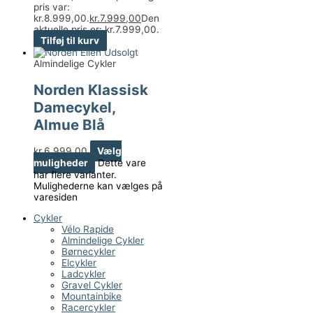
pris var:
kr.8.999,00.
kr.
7.999,00
Den
aktuelle pris er: kr.7.999,00.
Tilføj til kurv
Udsolgt
Almindelige Cykler
Norden Klassisk
Damecykel,
Almue Blå
kr.
6.999,00
Vælg
muligheder
Dette vare
har flere varianter.
Mulighederne kan vælges på
varesiden
Cykler
Vélo Rapide
Almindelige Cykler
Børnecykler
Elcykler
Ladcykler
Gravel Cykler
Mountainbike
Racercykler