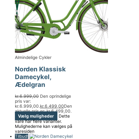
Almindelige Cykler
Norden Klassisk
Damecykel,
Ædelgran
kr.
6.999,00
Den oprindelige
pris var:
kr.6.999,00.
kr.
6.499,00
Den
aktuelle pris er: kr.6.499,00.
Vælg muligheder
Dette
vare har flere varianter.
Mulighederne kan vælges på
varesiden
Tilbud!