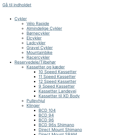
Gå til indholdet
Cykler
Vélo Rapide
Almindelige Cykler
Børnecykler
Elcykler
Ladcykler
Gravel Cykler
Mountainbike
Racercykler
Reservedele/Tilbehør
Kassetter og kæder
10 Speed Kassetter
11 Speed Kassetter
12 Speed Kassetter
9 Speed Kassetter
Kassetter Landevej
Kassetter til XD Body
Pulleyhjul
Klinger
BCD 104
BCD 94
BCD 96
BCD 96s Shimano
Direct Mount Shimano
Direct Mount SRAM