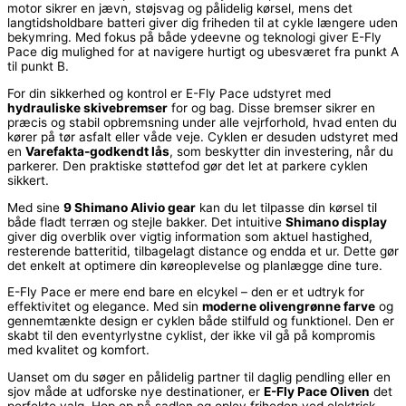
motor sikrer en jævn, støjsvag og pålidelig kørsel, mens det
langtidsholdbare batteri giver dig friheden til at cykle længere uden
bekymring. Med fokus på både ydeevne og teknologi giver E-Fly
Pace dig mulighed for at navigere hurtigt og ubesværet fra punkt A
til punkt B.
For din sikkerhed og kontrol er E-Fly Pace udstyret med
hydrauliske skivebremser
for og bag. Disse bremser sikrer en
præcis og stabil opbremsning under alle vejrforhold, hvad enten du
kører på tør asfalt eller våde veje. Cyklen er desuden udstyret med
en
Varefakta-godkendt lås
, som beskytter din investering, når du
parkerer. Den praktiske støttefod gør det let at parkere cyklen
sikkert.
Med sine
9 Shimano Alivio gear
kan du let tilpasse din kørsel til
både fladt terræn og stejle bakker. Det intuitive
Shimano display
giver dig overblik over vigtig information som aktuel hastighed,
resterende batteritid, tilbagelagt distance og endda et ur. Dette gør
det enkelt at optimere din køreoplevelse og planlægge dine ture.
E-Fly Pace er mere end bare en elcykel – den er et udtryk for
effektivitet og elegance. Med sin
moderne olivengrønne farve
og
gennemtænkte design er cyklen både stilfuld og funktionel. Den er
skabt til den eventyrlystne cyklist, der ikke vil gå på kompromis
med kvalitet og komfort.
Uanset om du søger en pålidelig partner til daglig pendling eller en
sjov måde at udforske nye destinationer, er
E-Fly Pace Oliven
det