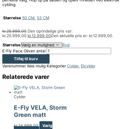
perfekte valg. Hop op på sadlen og oplev friheden ved elektrisk
cykling.
Størrelse
50 CM
,
53 CM
kr.
25.999,00
Den oprindelige pris var:
kr.25.999,00.
kr.
12.999,00
Den aktuelle pris er: kr.12.999,00.
Størrelse
Ryd
E-Fly Pace Oliven antal
Tilføj til kurv
Varenummer
Ikke mulig
Kategorier
Cykler
,
Elcykler
Relaterede varer
Cykler
E-Fly VELA, Storm
Green matt
kr.
24.999,00
Vælg