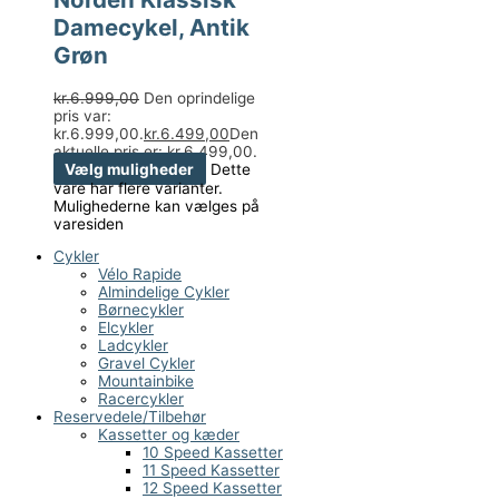
Damecykel, Antik
Grøn
kr.
6.999,00
Den oprindelige
pris var:
kr.6.999,00.
kr.
6.499,00
Den
aktuelle pris er: kr.6.499,00.
Vælg muligheder
Dette
vare har flere varianter.
Mulighederne kan vælges på
varesiden
Cykler
Vélo Rapide
Almindelige Cykler
Børnecykler
Elcykler
Ladcykler
Gravel Cykler
Mountainbike
Racercykler
Reservedele/Tilbehør
Kassetter og kæder
10 Speed Kassetter
11 Speed Kassetter
12 Speed Kassetter