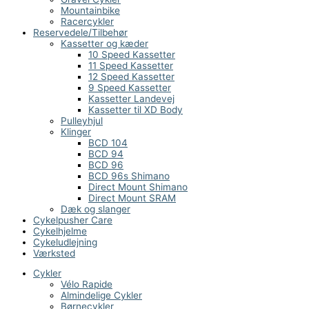
Mountainbike
Racercykler
Reservedele/Tilbehør
Kassetter og kæder
10 Speed Kassetter
11 Speed Kassetter
12 Speed Kassetter
9 Speed Kassetter
Kassetter Landevej
Kassetter til XD Body
Pulleyhjul
Klinger
BCD 104
BCD 94
BCD 96
BCD 96s Shimano
Direct Mount Shimano
Direct Mount SRAM
Dæk og slanger
Cykelpusher Care
Cykelhjelme
Cykeludlejning
Værksted
Cykler
Vélo Rapide
Almindelige Cykler
Børnecykler