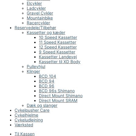
Elcykler
Ladcykler
Gravel Cykler
Mountainbike
Racercykler
Reservedele/Tilbehør
Kassetter og kæder
10 Speed Kassetter
11 Speed Kassetter
12 Speed Kassetter
9 Speed Kassetter
Kassetter Landevej
Kassetter til XD Body
Pulleyhjul
Klinger
BCD 104
BCD 94
BCD 96
BCD 96s Shimano
Direct Mount Shimano
Direct Mount SRAM
Dæk og slanger
Cykelpusher Care
Cykelhjelme
Cykeludlejning
Værksted
Til Kassen