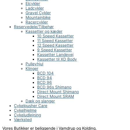
Elcykler
Ladcykler
Gravel Cykler
Mountainbike
Racercykler
Reservedele/Tilbehør
Kassetter og kæder
10 Speed Kassetter
11 Speed Kassetter
12 Speed Kassetter
9 Speed Kassetter
Kassetter Landevej
Kassetter til XD Body
Pulleyhjul
Klinger
BCD 104
BCD 94
BCD 96
BCD 96s Shimano
Direct Mount Shimano
Direct Mount SRAM
Dæk og slanger
Cykelpusher Care
Cykelhjelme
Cykeludlejning
Værksted
Vores Butikker er beliggende i Vamdrup og Kolding.