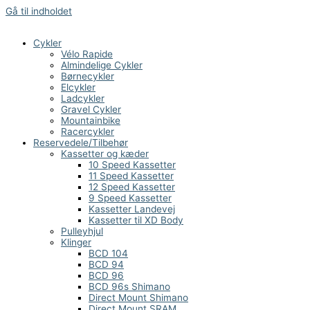
Gå til indholdet
Cykler
Vélo Rapide
Almindelige Cykler
Børnecykler
Elcykler
Ladcykler
Gravel Cykler
Mountainbike
Racercykler
Reservedele/Tilbehør
Kassetter og kæder
10 Speed Kassetter
11 Speed Kassetter
12 Speed Kassetter
9 Speed Kassetter
Kassetter Landevej
Kassetter til XD Body
Pulleyhjul
Klinger
BCD 104
BCD 94
BCD 96
BCD 96s Shimano
Direct Mount Shimano
Direct Mount SRAM