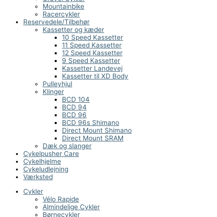
Mountainbike
Racercykler
Reservedele/Tilbehør
Kassetter og kæder
10 Speed Kassetter
11 Speed Kassetter
12 Speed Kassetter
9 Speed Kassetter
Kassetter Landevej
Kassetter til XD Body
Pulleyhjul
Klinger
BCD 104
BCD 94
BCD 96
BCD 96s Shimano
Direct Mount Shimano
Direct Mount SRAM
Dæk og slanger
Cykelpusher Care
Cykelhjelme
Cykeludlejning
Værksted
Cykler
Vélo Rapide
Almindelige Cykler
Børnecykler