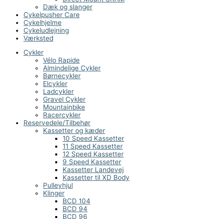
Dæk og slanger
Cykelpusher Care
Cykelhjelme
Cykeludlejning
Værksted
Cykler
Vélo Rapide
Almindelige Cykler
Børnecykler
Elcykler
Ladcykler
Gravel Cykler
Mountainbike
Racercykler
Reservedele/Tilbehør
Kassetter og kæder
10 Speed Kassetter
11 Speed Kassetter
12 Speed Kassetter
9 Speed Kassetter
Kassetter Landevej
Kassetter til XD Body
Pulleyhjul
Klinger
BCD 104
BCD 94
BCD 96