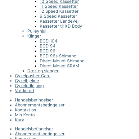
10 Speed Kassetter
11 Speed Kassetter
12 Speed Kassetter
9 Speed Kassetter
Kassetter Landevej
Kassetter til XD Body
Pulleyhjul
Klinger
BCD 104
BCD 94
BCD 96
BCD 96s Shimano
Direct Mount Shimano
Direct Mount SRAM
Dæk og slanger
Cykelpusher Care
Cykelhjelme
Cykeludlejning
Værksted
Handelsbetingelser
Abonnementsbetingelser
Kontakt os
Min Konto
Kurv
Handelsbetingelser
Abonnementsbetingelser
Kontakt os