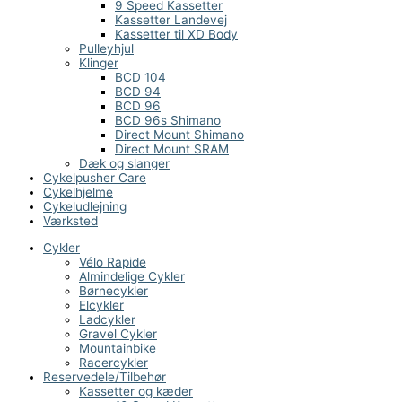
9 Speed Kassetter
Kassetter Landevej
Kassetter til XD Body
Pulleyhjul
Klinger
BCD 104
BCD 94
BCD 96
BCD 96s Shimano
Direct Mount Shimano
Direct Mount SRAM
Dæk og slanger
Cykelpusher Care
Cykelhjelme
Cykeludlejning
Værksted
Cykler
Vélo Rapide
Almindelige Cykler
Børnecykler
Elcykler
Ladcykler
Gravel Cykler
Mountainbike
Racercykler
Reservedele/Tilbehør
Kassetter og kæder