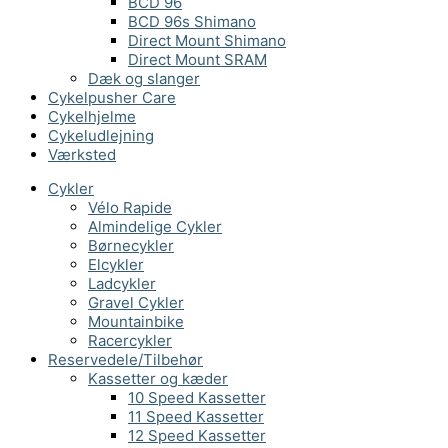
BCD 96
BCD 96s Shimano
Direct Mount Shimano
Direct Mount SRAM
Dæk og slanger
Cykelpusher Care
Cykelhjelme
Cykeludlejning
Værksted
Cykler
Vélo Rapide
Almindelige Cykler
Børnecykler
Elcykler
Ladcykler
Gravel Cykler
Mountainbike
Racercykler
Reservedele/Tilbehør
Kassetter og kæder
10 Speed Kassetter
11 Speed Kassetter
12 Speed Kassetter