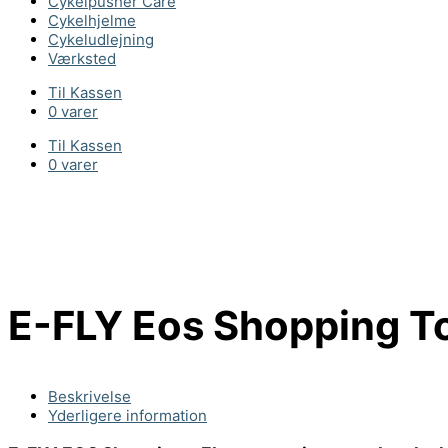
Cykelpusher Care
Cykelhjelme
Cykeludlejning
Værksted
Til Kassen
0 varer
Til Kassen
0 varer
E-FLY Eos Shopping T
Beskrivelse
Yderligere information