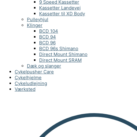
9 Speed Kassetter
Kassetter Landevej
Kassetter til XD Body
Pulleyhjul
Klinger
BCD 104
BCD 94
BCD 96
BCD 96s Shimano
Direct Mount Shimano
Direct Mount SRAM
Dæk og slanger
Cykelpusher Care
Cykelhjelme
Cykeludlejning
Værksted