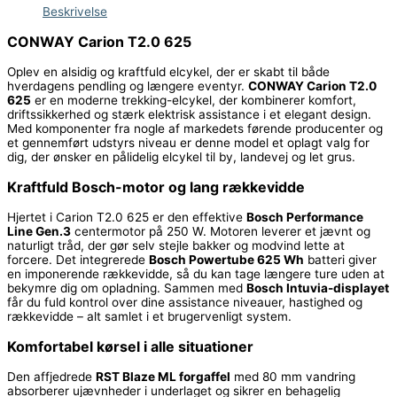
Beskrivelse
CONWAY Carion T2.0 625
Oplev en alsidig og kraftfuld elcykel, der er skabt til både
hverdagens pendling og længere eventyr.
CONWAY Carion T2.0
625
er en moderne trekking-elcykel, der kombinerer komfort,
driftssikkerhed og stærk elektrisk assistance i et elegant design.
Med komponenter fra nogle af markedets førende producenter og
et gennemført udstyrs niveau er denne model et oplagt valg for
dig, der ønsker en pålidelig elcykel til by, landevej og let grus.
Kraftfuld Bosch-motor og lang rækkevidde
Hjertet i Carion T2.0 625 er den effektive
Bosch
Performance
Line Gen.3
centermotor på 250 W. Motoren leverer et jævnt og
naturligt tråd, der gør selv stejle bakker og modvind lette at
forcere. Det integrerede
Bosch Powertube 625 Wh
batteri giver
en imponerende rækkevidde, så du kan tage længere ture uden at
bekymre dig om opladning. Sammen med
Bosch Intuvia-displayet
får du fuld kontrol over dine assistance niveauer, hastighed og
rækkevidde – alt samlet i et brugervenligt system.
Komfortabel kørsel i alle situationer
Den affjedrede
RST Blaze ML forgaffel
med 80 mm vandring
absorberer ujævnheder i underlaget og sikrer en behagelig