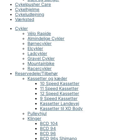
Cykelpusher Care
Cykelhjelme
Cykeludlejning
Værksted
Cykler
Vélo Rapide
Almindelige Cykler
Børnecykler
Elcykler
Ladcykler
Gravel Cykler
Mountainbike
Racercykler
Reservedele/Tilbehør
Kassetter og kæder
10 Speed Kassetter
11 Speed Kassetter
12 Speed Kassetter
9 Speed Kassetter
Kassetter Landevej
Kassetter til XD Body
Pulleyhjul
Klinger
BCD 104
BCD 94
BCD 96
BCD 96s Shimano