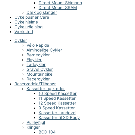
Direct Mount Shimano
Direct Mount SRAM
Dæk og slanger
Cykelpusher Care
Cykelhjelme
Cykeludlejning
Værksted
Cykler
Vélo Rapide
Almindelige Cykler
Børnecykler
Elcykler
Ladcykler
Gravel Cykler
Mountainbike
Racercykler
Reservedele/Tilbehør
Kassetter og kæder
10 Speed Kassetter
11 Speed Kassetter
12 Speed Kassetter
9 Speed Kassetter
Kassetter Landevej
Kassetter til XD Body
Pulleyhjul
Klinger
BCD 104