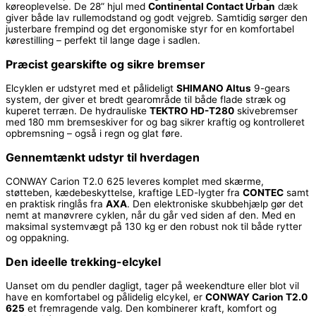
køreoplevelse. De 28” hjul med
Continental Contact Urban
dæk
giver både lav rullemodstand og godt vejgreb. Samtidig sørger den
justerbare frempind og det ergonomiske styr for en komfortabel
kørestilling – perfekt til lange dage i sadlen.
Præcist gearskifte og sikre bremser
Elcyklen er udstyret med et pålideligt
SHIMANO Altus
9-gears
system, der giver et bredt gearområde til både flade stræk og
kuperet terræn. De hydrauliske
TEKTRO HD-T280
skivebremser
med 180 mm bremseskiver for og bag sikrer kraftig og kontrolleret
opbremsning – også i regn og glat føre.
Gennemtænkt udstyr til hverdagen
CONWAY Carion T2.0 625 leveres komplet med skærme,
støtteben, kædebeskyttelse, kraftige LED-lygter fra
CONTEC
samt
en praktisk ringlås fra
AXA
. Den elektroniske skubbehjælp gør det
nemt at manøvrere cyklen, når du går ved siden af den. Med en
maksimal systemvægt på 130 kg er den robust nok til både rytter
og oppakning.
Den ideelle trekking-elcykel
Uanset om du pendler dagligt, tager på weekendture eller blot vil
have en komfortabel og pålidelig elcykel, er
CONWAY Carion T2.0
625
et fremragende valg. Den kombinerer kraft, komfort og