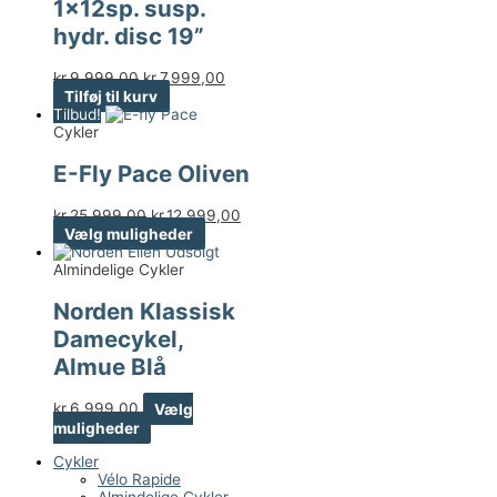
1x12sp. susp.
hydr. disc 19”
kr.
9.999,00
kr.
7.999,00
Tilføj til kurv
Tilbud!
Cykler
E-Fly Pace Oliven
kr.
25.999,00
kr.
12.999,00
Vælg muligheder
Udsolgt
Almindelige Cykler
Norden Klassisk
Damecykel,
Almue Blå
kr.
6.999,00
Vælg
muligheder
Cykler
Vélo Rapide