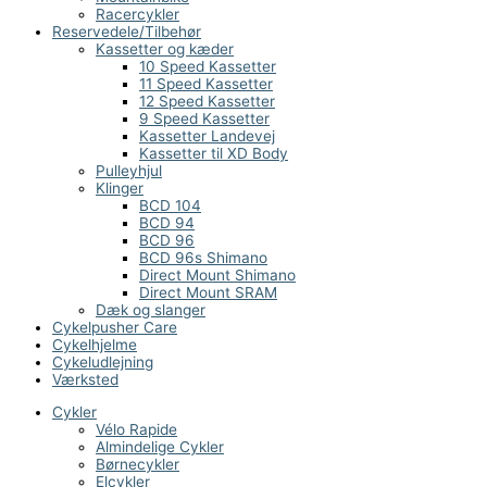
Racercykler
Reservedele/Tilbehør
Kassetter og kæder
10 Speed Kassetter
11 Speed Kassetter
12 Speed Kassetter
9 Speed Kassetter
Kassetter Landevej
Kassetter til XD Body
Pulleyhjul
Klinger
BCD 104
BCD 94
BCD 96
BCD 96s Shimano
Direct Mount Shimano
Direct Mount SRAM
Dæk og slanger
Cykelpusher Care
Cykelhjelme
Cykeludlejning
Værksted
Cykler
Vélo Rapide
Almindelige Cykler
Børnecykler
Elcykler