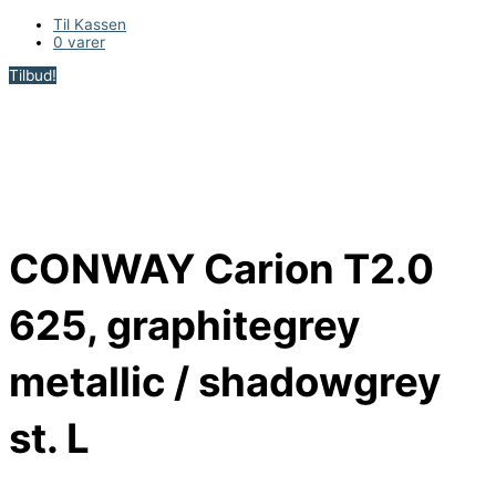
Til Kassen
0 varer
Tilbud!
CONWAY Carion T2.0
625, graphitegrey
metallic / shadowgrey
st. L