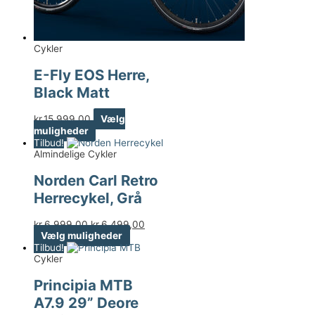
Cykler
E-Fly EOS Herre,
Black Matt
kr.
15.999,00
Vælg
muligheder
Tilbud!
Almindelige Cykler
Norden Carl Retro
Herrecykel, Grå
kr.
6.999,00
kr.
6.499,00
Vælg muligheder
Tilbud!
Cykler
Principia MTB
A7.9 29” Deore