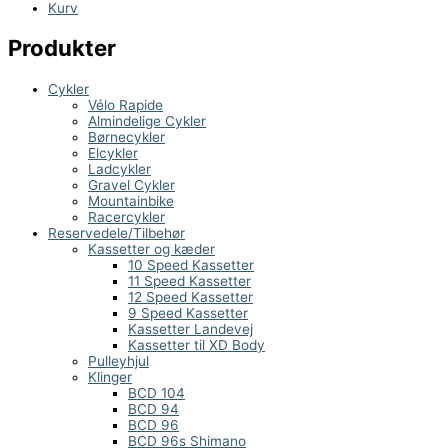
Kurv
Produkter
Cykler
Vélo Rapide
Almindelige Cykler
Børnecykler
Elcykler
Ladcykler
Gravel Cykler
Mountainbike
Racercykler
Reservedele/Tilbehør
Kassetter og kæder
10 Speed Kassetter
11 Speed Kassetter
12 Speed Kassetter
9 Speed Kassetter
Kassetter Landevej
Kassetter til XD Body
Pulleyhjul
Klinger
BCD 104
BCD 94
BCD 96
BCD 96s Shimano