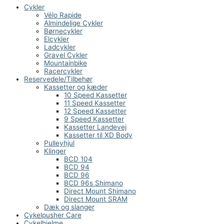
Cykler
Vélo Rapide
Almindelige Cykler
Børnecykler
Elcykler
Ladcykler
Gravel Cykler
Mountainbike
Racercykler
Reservedele/Tilbehør
Kassetter og kæder
10 Speed Kassetter
11 Speed Kassetter
12 Speed Kassetter
9 Speed Kassetter
Kassetter Landevej
Kassetter til XD Body
Pulleyhjul
Klinger
BCD 104
BCD 94
BCD 96
BCD 96s Shimano
Direct Mount Shimano
Direct Mount SRAM
Dæk og slanger
Cykelpusher Care
Cykelhjelme