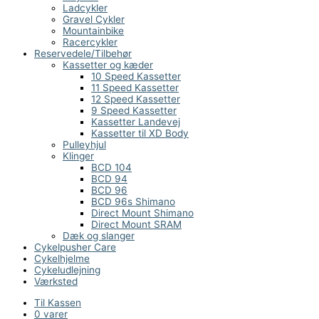
Ladcykler
Gravel Cykler
Mountainbike
Racercykler
Reservedele/Tilbehør
Kassetter og kæder
10 Speed Kassetter
11 Speed Kassetter
12 Speed Kassetter
9 Speed Kassetter
Kassetter Landevej
Kassetter til XD Body
Pulleyhjul
Klinger
BCD 104
BCD 94
BCD 96
BCD 96s Shimano
Direct Mount Shimano
Direct Mount SRAM
Dæk og slanger
Cykelpusher Care
Cykelhjelme
Cykeludlejning
Værksted
Til Kassen
0 varer