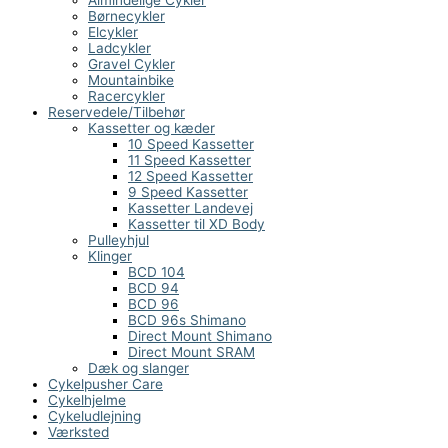
Almindelige Cykler
Børnecykler
Elcykler
Ladcykler
Gravel Cykler
Mountainbike
Racercykler
Reservedele/Tilbehør
Kassetter og kæder
10 Speed Kassetter
11 Speed Kassetter
12 Speed Kassetter
9 Speed Kassetter
Kassetter Landevej
Kassetter til XD Body
Pulleyhjul
Klinger
BCD 104
BCD 94
BCD 96
BCD 96s Shimano
Direct Mount Shimano
Direct Mount SRAM
Dæk og slanger
Cykelpusher Care
Cykelhjelme
Cykeludlejning
Værksted