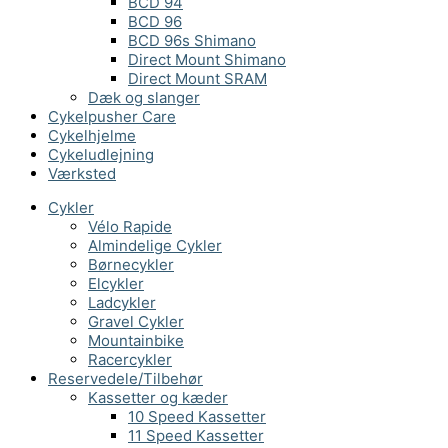
BCD 94
BCD 96
BCD 96s Shimano
Direct Mount Shimano
Direct Mount SRAM
Dæk og slanger
Cykelpusher Care
Cykelhjelme
Cykeludlejning
Værksted
Cykler
Vélo Rapide
Almindelige Cykler
Børnecykler
Elcykler
Ladcykler
Gravel Cykler
Mountainbike
Racercykler
Reservedele/Tilbehør
Kassetter og kæder
10 Speed Kassetter
11 Speed Kassetter