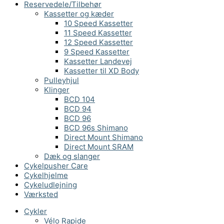
Reservedele/Tilbehør
Kassetter og kæder
10 Speed Kassetter
11 Speed Kassetter
12 Speed Kassetter
9 Speed Kassetter
Kassetter Landevej
Kassetter til XD Body
Pulleyhjul
Klinger
BCD 104
BCD 94
BCD 96
BCD 96s Shimano
Direct Mount Shimano
Direct Mount SRAM
Dæk og slanger
Cykelpusher Care
Cykelhjelme
Cykeludlejning
Værksted
Cykler
Vélo Rapide