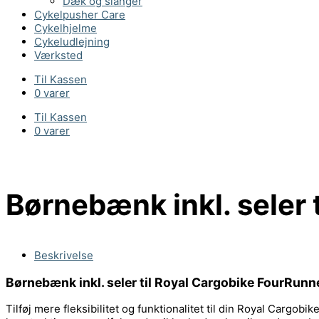
Dæk og slanger
Cykelpusher Care
Cykelhjelme
Cykeludlejning
Værksted
Til Kassen
0 varer
Til Kassen
0 varer
Børnebænk inkl. seler 
Beskrivelse
Børnebænk inkl. seler til Royal Cargobike FourRunne
Tilføj mere fleksibilitet og funktionalitet til din Royal Cargo