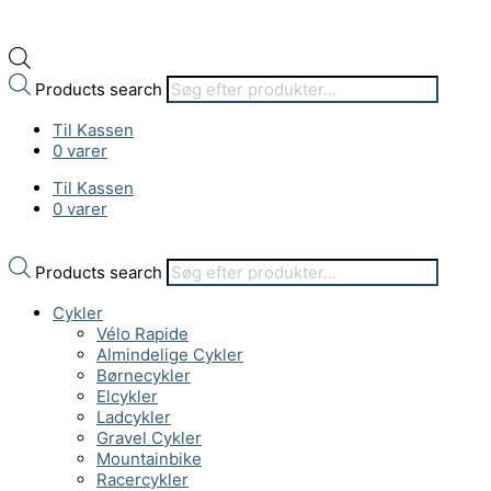
Products search
Til Kassen
0 varer
Til Kassen
0 varer
Products search
Cykler
Vélo Rapide
Almindelige Cykler
Børnecykler
Elcykler
Ladcykler
Gravel Cykler
Mountainbike
Racercykler