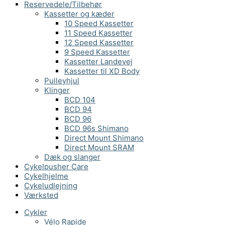
Reservedele/Tilbehør
Kassetter og kæder
10 Speed Kassetter
11 Speed Kassetter
12 Speed Kassetter
9 Speed Kassetter
Kassetter Landevej
Kassetter til XD Body
Pulleyhjul
Klinger
BCD 104
BCD 94
BCD 96
BCD 96s Shimano
Direct Mount Shimano
Direct Mount SRAM
Dæk og slanger
Cykelpusher Care
Cykelhjelme
Cykeludlejning
Værksted
Cykler
Vélo Rapide