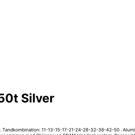
50t Silver
tid. Tandkombination: 11-13-15-17-21-24-28-32-36-42-50 . Alumi