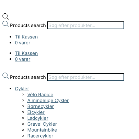
Products search
Til Kassen
0 varer
Til Kassen
0 varer
Products search
Cykler
Vélo Rapide
Almindelige Cykler
Børnecykler
Elcykler
Ladcykler
Gravel Cykler
Mountainbike
Racercykler