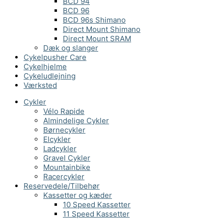
BCD 94
BCD 96
BCD 96s Shimano
Direct Mount Shimano
Direct Mount SRAM
Dæk og slanger
Cykelpusher Care
Cykelhjelme
Cykeludlejning
Værksted
Cykler
Vélo Rapide
Almindelige Cykler
Børnecykler
Elcykler
Ladcykler
Gravel Cykler
Mountainbike
Racercykler
Reservedele/Tilbehør
Kassetter og kæder
10 Speed Kassetter
11 Speed Kassetter