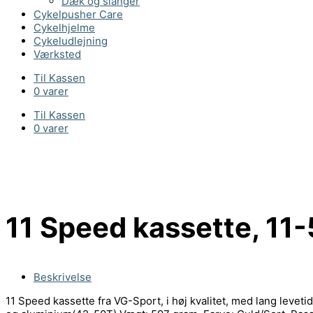
Dæk og slanger
Cykelpusher Care
Cykelhjelme
Cykeludlejning
Værksted
Til Kassen
0 varer
Til Kassen
0 varer
11 Speed kassette, 11-
Beskrivelse
11 Speed kassette fra VG-Sport, i høj kvalitet, med lang leve