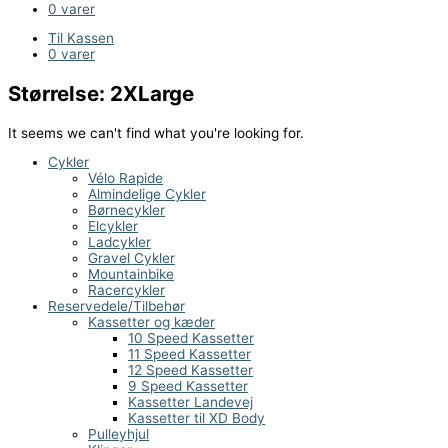
0 varer
Til Kassen
0 varer
Størrelse: 2XLarge
It seems we can't find what you're looking for.
Cykler
Vélo Rapide
Almindelige Cykler
Børnecykler
Elcykler
Ladcykler
Gravel Cykler
Mountainbike
Racercykler
Reservedele/Tilbehør
Kassetter og kæder
10 Speed Kassetter
11 Speed Kassetter
12 Speed Kassetter
9 Speed Kassetter
Kassetter Landevej
Kassetter til XD Body
Pulleyhjul