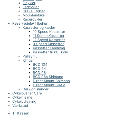
Elcykler
Ladcykler
Gravel Cykler
Mountainbike
Racercykler
Reservedele/Tilbehør
Kassetter og kæder
10 Speed Kassetter
11 Speed Kassetter
12 Speed Kassetter
9 Speed Kassetter
Kassetter Landevej
Kassetter til XD Body
Pulleyhjul
Klinger
BCD 104
BCD 94
BCD 96
BCD 96s Shimano
Direct Mount Shimano
Direct Mount SRAM
Dæk og slanger
Cykelpusher Care
Cykelhjelme
Cykeludlejning
Værksted
Til Kassen