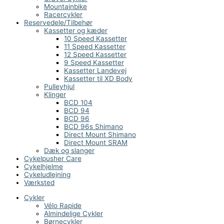
Mountainbike
Racercykler
Reservedele/Tilbehør
Kassetter og kæder
10 Speed Kassetter
11 Speed Kassetter
12 Speed Kassetter
9 Speed Kassetter
Kassetter Landevej
Kassetter til XD Body
Pulleyhjul
Klinger
BCD 104
BCD 94
BCD 96
BCD 96s Shimano
Direct Mount Shimano
Direct Mount SRAM
Dæk og slanger
Cykelpusher Care
Cykelhjelme
Cykeludlejning
Værksted
Cykler
Vélo Rapide
Almindelige Cykler
Børnecykler