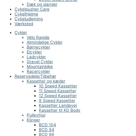
Dæk og slanger
Cykelpusher Care
Cykelhjelme
Cykeludlejning
Værksted
Cykler
Vélo Rapide
Almindelige Cykler
Børnecykler
Elcykler
Ladcykler
Gravel Cykler
Mountainbike
Racercykler
Reservedele/Tilbehør
Kassetter og kæder
10 Speed Kassetter
11 Speed Kassetter
12 Speed Kassetter
9 Speed Kassetter
Kassetter Landevej
Kassetter til XD Body
Pulleyhjul
Klinger
BCD 104
BCD 94
BCD 96