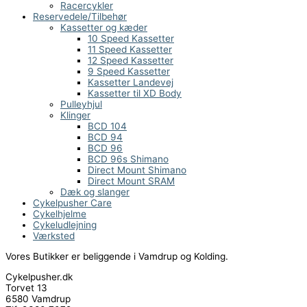
Racercykler
Reservedele/Tilbehør
Kassetter og kæder
10 Speed Kassetter
11 Speed Kassetter
12 Speed Kassetter
9 Speed Kassetter
Kassetter Landevej
Kassetter til XD Body
Pulleyhjul
Klinger
BCD 104
BCD 94
BCD 96
BCD 96s Shimano
Direct Mount Shimano
Direct Mount SRAM
Dæk og slanger
Cykelpusher Care
Cykelhjelme
Cykeludlejning
Værksted
Vores Butikker er beliggende i Vamdrup og Kolding.
Cykelpusher.dk
Torvet 13
6580 Vamdrup