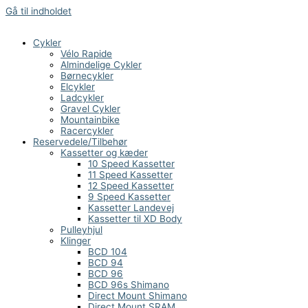
Gå til indholdet
Cykler
Vélo Rapide
Almindelige Cykler
Børnecykler
Elcykler
Ladcykler
Gravel Cykler
Mountainbike
Racercykler
Reservedele/Tilbehør
Kassetter og kæder
10 Speed Kassetter
11 Speed Kassetter
12 Speed Kassetter
9 Speed Kassetter
Kassetter Landevej
Kassetter til XD Body
Pulleyhjul
Klinger
BCD 104
BCD 94
BCD 96
BCD 96s Shimano
Direct Mount Shimano
Direct Mount SRAM