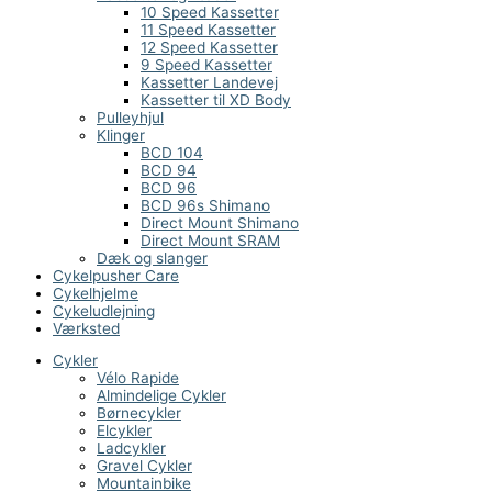
10 Speed Kassetter
11 Speed Kassetter
12 Speed Kassetter
9 Speed Kassetter
Kassetter Landevej
Kassetter til XD Body
Pulleyhjul
Klinger
BCD 104
BCD 94
BCD 96
BCD 96s Shimano
Direct Mount Shimano
Direct Mount SRAM
Dæk og slanger
Cykelpusher Care
Cykelhjelme
Cykeludlejning
Værksted
Cykler
Vélo Rapide
Almindelige Cykler
Børnecykler
Elcykler
Ladcykler
Gravel Cykler
Mountainbike