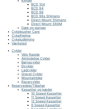
Klinger
BCD 104
BCD 94
BCD 96
BCD 96s Shimano
Direct Mount Shimano
Direct Mount SRAM
Dæk og slanger
Cykelpusher Care
Cykelhjelme
Cykeludlejning
Værksted
Cykler
Vélo Rapide
Almindelige Cykler
Børnecykler
Elcykler
Ladcykler
Gravel Cykler
Mountainbike
Racercykler
Reservedele/Tilbehør
Kassetter og kæder
10 Speed Kassetter
11 Speed Kassetter
12 Speed Kassetter
9 Speed Kassetter
Kassetter Landevej